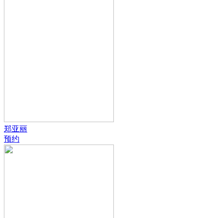
郑亚丽
预约